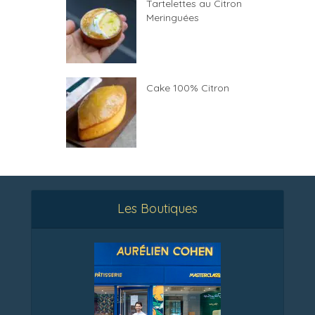
Tartelettes au Citron
Meringuées
Cake 100% Citron
Les Boutiques