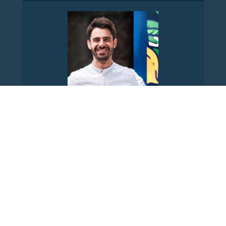
Aurélien Cohen, Chef Pâtissier
Passionné par la pâtisserie, j'ai décidé d'en faire
mon métier. Sur mon site, vous pouvez commander
mes pâtisseries et retrouver un grand nombre de
mes recettes. Pour les plus passionnés d'entre-
vous, j'espère vous rencontrer lors de mes
Masterclass. Crédit photo : @louisemarinig
On parle de nous